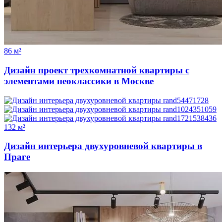
86 м²
Дизайн проект трехкомнатной квартиры с
элементами неоклассики в Москве
132 м²
Дизайн интерьера двухуровневой квартиры в
Праге