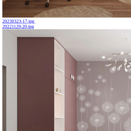
20230323-17.jpg
20221129-20.jpg